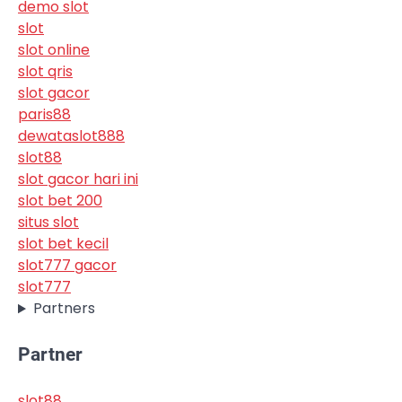
demo slot
slot
slot online
slot qris
slot gacor
paris88
dewataslot888
slot88
slot gacor hari ini
slot bet 200
situs slot
slot bet kecil
slot777 gacor
slot777
Partners
Partner
slot88