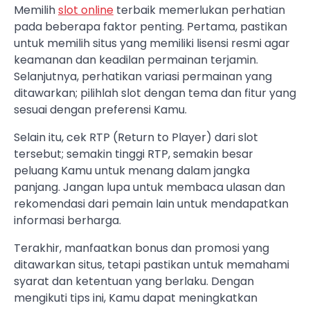
Memilih
slot online
terbaik memerlukan perhatian
pada beberapa faktor penting. Pertama, pastikan
untuk memilih situs yang memiliki lisensi resmi agar
keamanan dan keadilan permainan terjamin.
Selanjutnya, perhatikan variasi permainan yang
ditawarkan; pilihlah slot dengan tema dan fitur yang
sesuai dengan preferensi Kamu.
Selain itu, cek RTP (Return to Player) dari slot
tersebut; semakin tinggi RTP, semakin besar
peluang Kamu untuk menang dalam jangka
panjang. Jangan lupa untuk membaca ulasan dan
rekomendasi dari pemain lain untuk mendapatkan
informasi berharga.
Terakhir, manfaatkan bonus dan promosi yang
ditawarkan situs, tetapi pastikan untuk memahami
syarat dan ketentuan yang berlaku. Dengan
mengikuti tips ini, Kamu dapat meningkatkan