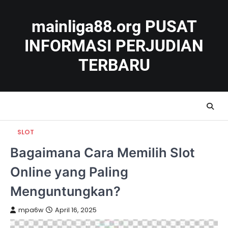
Skip
to
mainliga88.org PUSAT
content
INFORMASI PERJUDIAN
TERBARU
SLOT
Bagaimana Cara Memilih Slot
Online yang Paling
Menguntungkan?
mpa6w
April 16, 2025