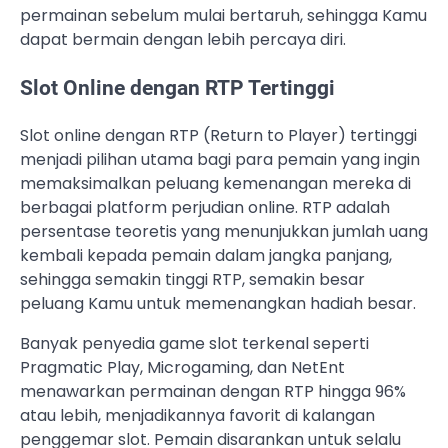
permainan sebelum mulai bertaruh, sehingga Kamu
dapat bermain dengan lebih percaya diri.
Slot Online dengan RTP Tertinggi
Slot online dengan RTP (Return to Player) tertinggi
menjadi pilihan utama bagi para pemain yang ingin
memaksimalkan peluang kemenangan mereka di
berbagai platform perjudian online. RTP adalah
persentase teoretis yang menunjukkan jumlah uang
kembali kepada pemain dalam jangka panjang,
sehingga semakin tinggi RTP, semakin besar
peluang Kamu untuk memenangkan hadiah besar.
Banyak penyedia game slot terkenal seperti
Pragmatic Play, Microgaming, dan NetEnt
menawarkan permainan dengan RTP hingga 96%
atau lebih, menjadikannya favorit di kalangan
penggemar slot. Pemain disarankan untuk selalu