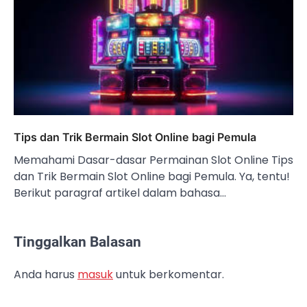
Tips dan Trik Bermain Slot Online bagi Pemula
Memahami Dasar-dasar Permainan Slot Online Tips
dan Trik Bermain Slot Online bagi Pemula. Ya, tentu!
Berikut paragraf artikel dalam bahasa…
Tinggalkan Balasan
Anda harus
masuk
untuk berkomentar.