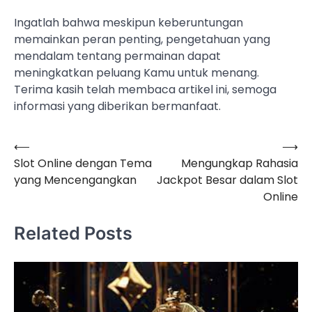
Ingatlah bahwa meskipun keberuntungan
memainkan peran penting, pengetahuan yang
mendalam tentang permainan dapat
meningkatkan peluang Kamu untuk menang.
Terima kasih telah membaca artikel ini, semoga
informasi yang diberikan bermanfaat.
⟵
⟶
Navigasi
Slot Online dengan Tema
Mengungkap Rahasia
pos
yang Mencengangkan
Jackpot Besar dalam Slot
Online
Related Posts