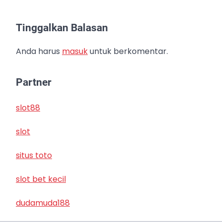
Tinggalkan Balasan
Anda harus
masuk
untuk berkomentar.
Partner
slot88
slot
situs toto
slot bet kecil
dudamuda188