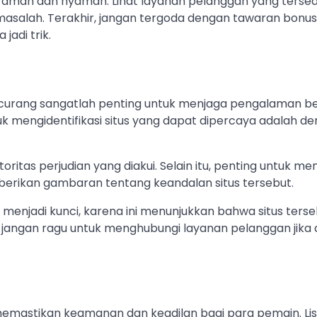
aman dan nyaman. Lihat layanan pelanggan yang tersed
i masalah. Terakhir, jangan tergoda dengan tawaran bonu
jadi trik.
ng curang sangatlah penting untuk menjaga pengalaman b
 mengidentifikasi situs yang dapat dipercaya adalah d
otoritas perjudian yang diakui. Selain itu, penting untuk 
erikan gambaran tentang keandalan situs tersebut.
jadi kunci, karena ini menunjukkan bahwa situs terse
 jangan ragu untuk menghubungi layanan pelanggan jika
memastikan keamanan dan keadilan bagi para pemain. Lis