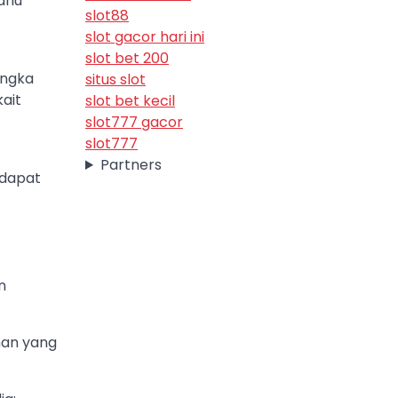
tahu
slot88
slot gacor hari ini
slot bet 200
angka
situs slot
kait
slot bet kecil
slot777 gacor
slot777
Partners
 dapat
n
inan yang