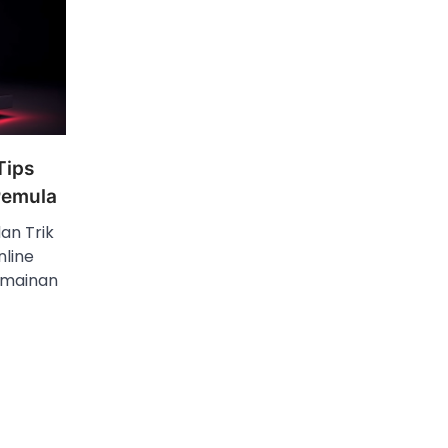
Tips
Pemula
an Trik
nline
rmainan