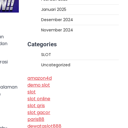
Januari 2025
Desember 2024
November 2024
an
dan
Categories
SLOT
rasi
Uncategorized
amazon4d
demo slot
ngalaman
slot
n
slot online
slot qris
slot gacor
paris88
dewataslot888