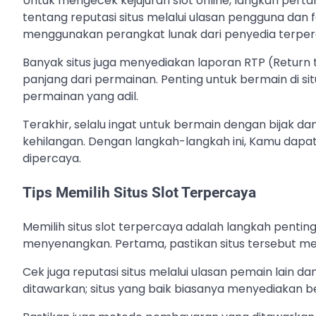
Untuk mengecek kejujuran slot online, langkah pertam
tentang reputasi situs melalui ulasan pengguna dan fo
menggunakan perangkat lunak dari penyedia terperca
Banyak situs juga menyediakan laporan RTP (Retur
panjang dari permainan. Penting untuk bermain di sit
permainan yang adil.
Terakhir, selalu ingat untuk bermain dengan bijak 
kehilangan. Dengan langkah-langkah ini, Kamu dapa
dipercaya.
Tips Memilih Situs Slot Terpercaya
Memilih situs slot terpercaya adalah langkah pen
menyenangkan. Pertama, pastikan situs tersebut memili
Cek juga reputasi situs melalui ulasan pemain lain d
ditawarkan; situs yang baik biasanya menyediakan be