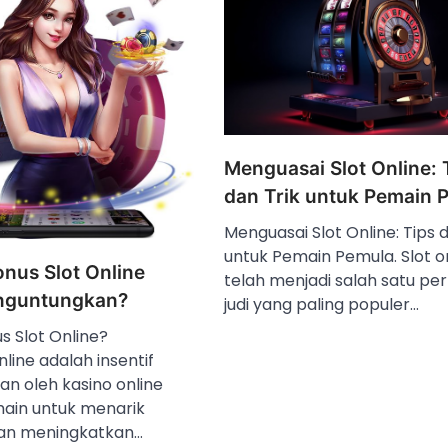
Menguasai Slot Online: 
dan Trik untuk Pemain 
Menguasai Slot Online: Tips d
untuk Pemain Pemula. Slot o
nus Slot Online
telah menjadi salah satu pe
nguntungkan?
judi yang paling populer…
s Slot Online?
nline adalah insentif
an oleh kasino online
ain untuk menarik
dan meningkatkan…