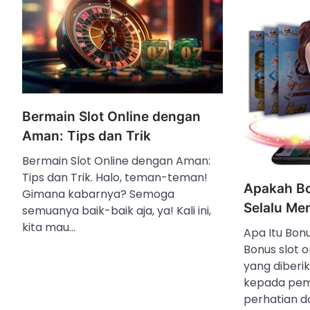
Bermain Slot Online dengan
Aman: Tips dan Trik
Bermain Slot Online dengan Aman:
Tips dan Trik. Halo, teman-teman!
Apakah Bo
Gimana kabarnya? Semoga
Selalu Me
semuanya baik-baik aja, ya! Kali ini,
kita mau…
Apa Itu Bonu
Bonus slot o
yang diberik
kepada pem
perhatian 