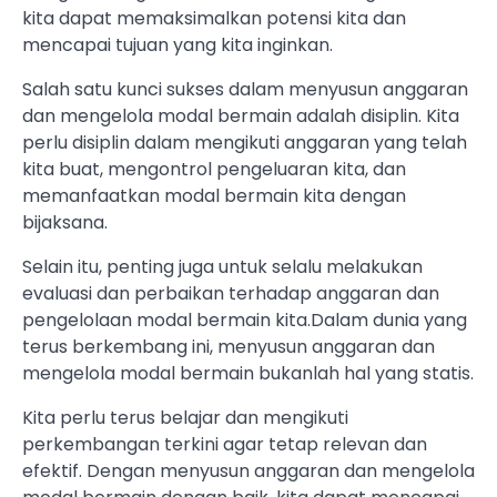
kita dapat memaksimalkan potensi kita dan
mencapai tujuan yang kita inginkan.
Salah satu kunci sukses dalam menyusun anggaran
dan mengelola modal bermain adalah disiplin. Kita
perlu disiplin dalam mengikuti anggaran yang telah
kita buat, mengontrol pengeluaran kita, dan
memanfaatkan modal bermain kita dengan
bijaksana.
Selain itu, penting juga untuk selalu melakukan
evaluasi dan perbaikan terhadap anggaran dan
pengelolaan modal bermain kita.Dalam dunia yang
terus berkembang ini, menyusun anggaran dan
mengelola modal bermain bukanlah hal yang statis.
Kita perlu terus belajar dan mengikuti
perkembangan terkini agar tetap relevan dan
efektif. Dengan menyusun anggaran dan mengelola