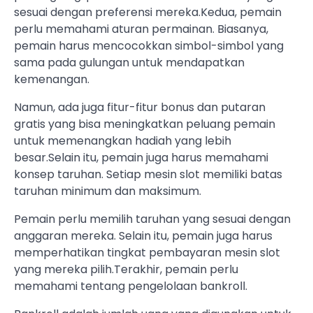
sesuai dengan preferensi mereka.Kedua, pemain
perlu memahami aturan permainan. Biasanya,
pemain harus mencocokkan simbol-simbol yang
sama pada gulungan untuk mendapatkan
kemenangan.
Namun, ada juga fitur-fitur bonus dan putaran
gratis yang bisa meningkatkan peluang pemain
untuk memenangkan hadiah yang lebih
besar.Selain itu, pemain juga harus memahami
konsep taruhan. Setiap mesin slot memiliki batas
taruhan minimum dan maksimum.
Pemain perlu memilih taruhan yang sesuai dengan
anggaran mereka. Selain itu, pemain juga harus
memperhatikan tingkat pembayaran mesin slot
yang mereka pilih.Terakhir, pemain perlu
memahami tentang pengelolaan bankroll.