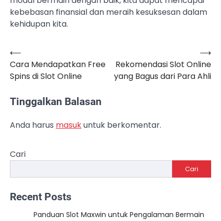
modal bermain dengan baik, kita dapat mencapai
kebebasan finansial dan meraih kesuksesan dalam
kehidupan kita.
⟵
⟶
Navigasi
Cara Mendapatkan Free
Rekomendasi Slot Online
pos
Spins di Slot Online
yang Bagus dari Para Ahli
Tinggalkan Balasan
Anda harus
masuk
untuk berkomentar.
Cari
Cari
Recent Posts
Panduan Slot Maxwin untuk Pengalaman Bermain