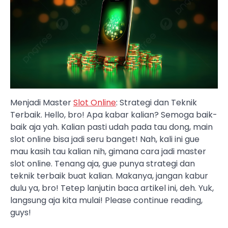
Menjadi Master
Slot Online
: Strategi dan Teknik
Terbaik. Hello, bro! Apa kabar kalian? Semoga baik-
baik aja yah. Kalian pasti udah pada tau dong, main
slot online bisa jadi seru banget! Nah, kali ini gue
mau kasih tau kalian nih, gimana cara jadi master
slot online. Tenang aja, gue punya strategi dan
teknik terbaik buat kalian. Makanya, jangan kabur
dulu ya, bro! Tetep lanjutin baca artikel ini, deh. Yuk,
langsung aja kita mulai! Please continue reading,
guys!