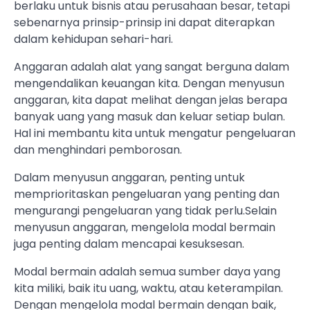
berlaku untuk bisnis atau perusahaan besar, tetapi
sebenarnya prinsip-prinsip ini dapat diterapkan
dalam kehidupan sehari-hari.
Anggaran adalah alat yang sangat berguna dalam
mengendalikan keuangan kita. Dengan menyusun
anggaran, kita dapat melihat dengan jelas berapa
banyak uang yang masuk dan keluar setiap bulan.
Hal ini membantu kita untuk mengatur pengeluaran
dan menghindari pemborosan.
Dalam menyusun anggaran, penting untuk
memprioritaskan pengeluaran yang penting dan
mengurangi pengeluaran yang tidak perlu.Selain
menyusun anggaran, mengelola modal bermain
juga penting dalam mencapai kesuksesan.
Modal bermain adalah semua sumber daya yang
kita miliki, baik itu uang, waktu, atau keterampilan.
Dengan mengelola modal bermain dengan baik,