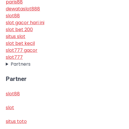
paris88
dewataslot888
slot88
slot gacor hari ini
slot bet 200
situs slot
slot bet kecil
slot777 gacor
slot777
Partners
Partner
slot88
slot
situs toto