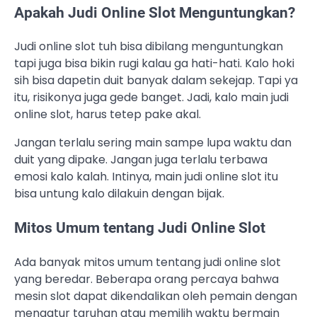
Apakah Judi Online Slot Menguntungkan?
Judi online slot tuh bisa dibilang menguntungkan
tapi juga bisa bikin rugi kalau ga hati-hati. Kalo hoki
sih bisa dapetin duit banyak dalam sekejap. Tapi ya
itu, risikonya juga gede banget. Jadi, kalo main judi
online slot, harus tetep pake akal.
Jangan terlalu sering main sampe lupa waktu dan
duit yang dipake. Jangan juga terlalu terbawa
emosi kalo kalah. Intinya, main judi online slot itu
bisa untung kalo dilakuin dengan bijak.
Mitos Umum tentang Judi Online Slot
Ada banyak mitos umum tentang judi online slot
yang beredar. Beberapa orang percaya bahwa
mesin slot dapat dikendalikan oleh pemain dengan
mengatur taruhan atau memilih waktu bermain