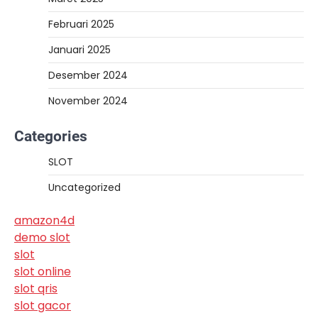
Februari 2025
Januari 2025
Desember 2024
November 2024
Categories
SLOT
Uncategorized
amazon4d
demo slot
slot
slot online
slot qris
slot gacor