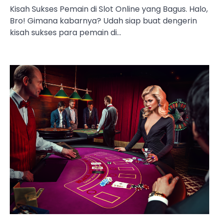
Kisah Sukses Pemain di Slot Online yang Bagus. Halo,
Bro! Gimana kabarnya? Udah siap buat dengerin
kisah sukses para pemain di…