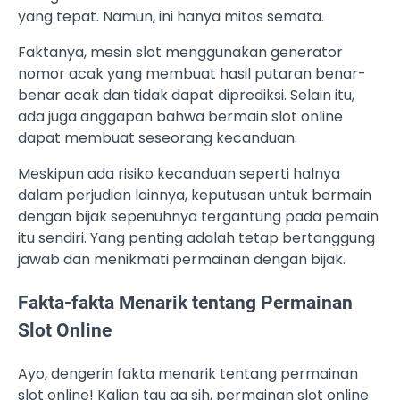
yang tepat. Namun, ini hanya mitos semata.
Faktanya, mesin slot menggunakan generator
nomor acak yang membuat hasil putaran benar-
benar acak dan tidak dapat diprediksi. Selain itu,
ada juga anggapan bahwa bermain slot online
dapat membuat seseorang kecanduan.
Meskipun ada risiko kecanduan seperti halnya
dalam perjudian lainnya, keputusan untuk bermain
dengan bijak sepenuhnya tergantung pada pemain
itu sendiri. Yang penting adalah tetap bertanggung
jawab dan menikmati permainan dengan bijak.
Fakta-fakta Menarik tentang Permainan
Slot Online
Ayo, dengerin fakta menarik tentang permainan
slot online! Kalian tau ga sih, permainan slot online