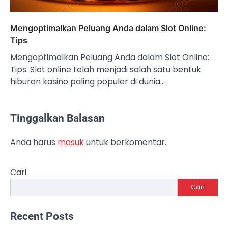
Mengoptimalkan Peluang Anda dalam Slot Online:
Tips
Mengoptimalkan Peluang Anda dalam Slot Online:
Tips. Slot online telah menjadi salah satu bentuk
hiburan kasino paling populer di dunia…
Tinggalkan Balasan
Anda harus
masuk
untuk berkomentar.
Cari
Cari
Recent Posts