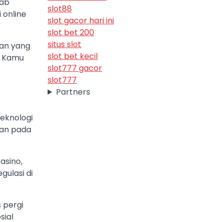
wab
slot88
 online
slot gacor hari ini
slot bet 200
situs slot
man yang
slot bet kecil
n Kamu
slot777 gacor
slot777
Partners
teknologi
rkan pada
asino,
gulasi di
 pergi
sial