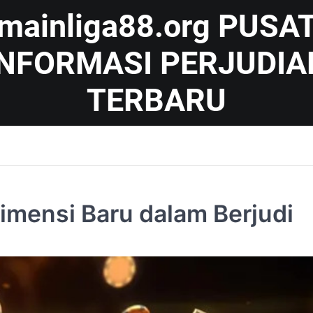
mainliga88.org PUSA
INFORMASI PERJUDIA
TERBARU
Dimensi Baru dalam Berjudi